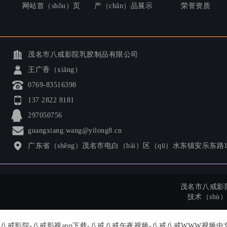
网站首（shǒu）页
产（chǎn）品展示
荣誉资质
茂名市八戒影院乳胶制品有限公司
王广香（xiāng）
0769-83516398
137 2822 8181
297050756
guangxiang.wang@yilong8.cn
广东省（shěng）茂名市电白（bái）区（qū）水东镇安乐东路
茂名市八戒影院乳
技术（shù
八戒影院-八戒影视app下载-八戒八戒午夜视频-八戒八戒WWW视频