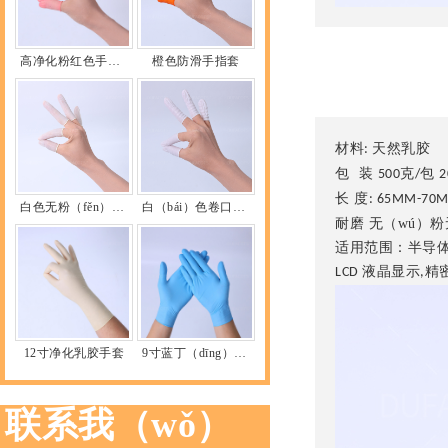
高净化粉红色手指（zhǐ）套（tào）
橙色防滑手指套
产品详细
材料
天然乳胶
:
包
装
克
包
500
/
2
长
度
: 65MM-70
白色无粉（fěn）手指套
白（bái）色卷口丁腈手指套
耐磨
无（wú）粉
适用范围：半导体
液晶显示
精
LCD
,
12寸净化乳胶手套
9寸蓝丁（dīng）腈手套
联系我（wǒ）