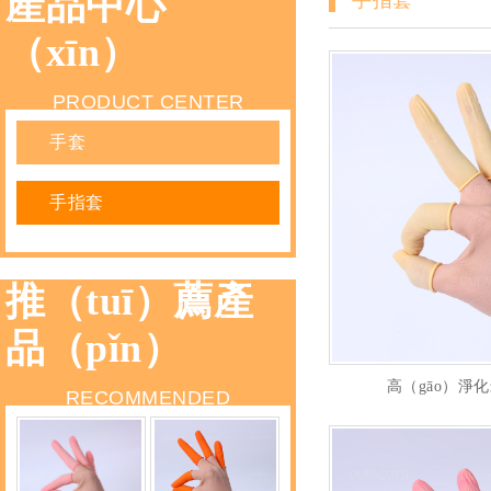
產品中心
手指套
（xīn）
PRODUCT CENTER
手套
手指套
推（tuī）薦產
品（pǐn）
高（gāo）淨
RECOMMENDED