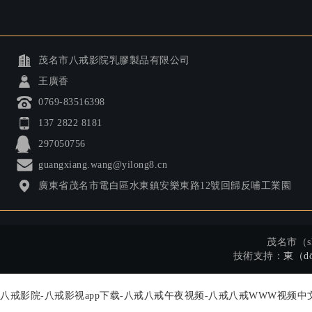
茂名市八戒影院乳膠製品有限公司
王廣香
0769-83516398
137 2822 8181
297050756
guangxiang.wang@yilong8.cn
廣東省茂名市電白區水東鎮安樂東路12號回歸反哺工業園
茂名市（s
技術支持：
東（d
八戒影院-八戒影视app下载-八戒八戒午夜视频-八戒八戒WWW视频