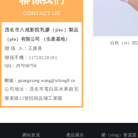
CONTACT US
茂名市八戒影院乳膠（jiāo）製品
（pǐn）有限公司
（生產基地）
白色（sè）
聯 係 人：王廣香
聯係手機：13728228181
QQ：297050756
郵箱：guangxiang.wang@yilong8.cn
公司地址：
茂名市電白區水東鎮安
樂東路12號回歸反哺工業園
網站首頁
產品展示
榮（róng）譽資質