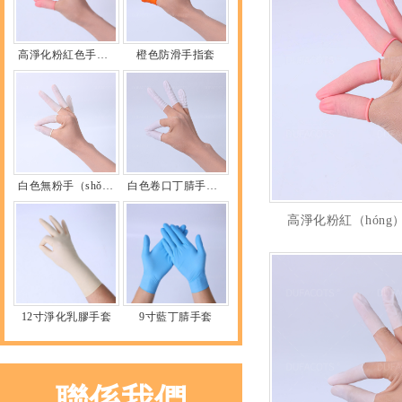
高淨化粉紅色手指（zhǐ）套
橙色防滑手指套
白色無粉手（shǒu）指（zhǐ）套
白色卷口丁腈手指套
高淨化粉紅（hóng
12寸淨化乳膠手套
9寸藍丁腈手套
聯係我們